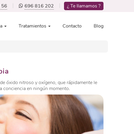
 56
696 816 202
¿ Te llamamos ?
ca
Tratamientos
Contacto
Blog
bia
a de óxido nitroso y oxígeno, que rápidamente le
 la conciencia en ningún momento.