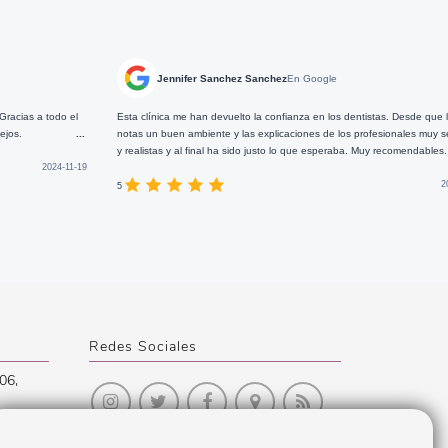
Jennifer Sanchez Sanchez
En Google
eugenia c
nica me han devuelto la confianza en los dentistas. Desde que llegas
Buenos profesiona
n buen ambiente y las explicaciones de los profesionales muy sensatas
tas y al final ha sido justo lo que esperaba. Muy recomendables.
...
5
2024-10-17
Redes Sociales
06
,
30