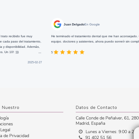
Juan Delgado
En Google
He terminado el tratamiento dental que me han aconsejado. Gracias a todo el
Esta clí
equipo. doctores y asistentes, ahora puedo sonreír sin complejos.
...
notas u
y realis
2024-11-19
5
5
 Nuestro
Datos de Contacto
logía
Calle Conde de Peñalver, 61
,
280
Madrid
,
España
aciones
 Legal
Lunes a Viernes: 9:00 a 20:
ca de Privacidad
91 402 51 56