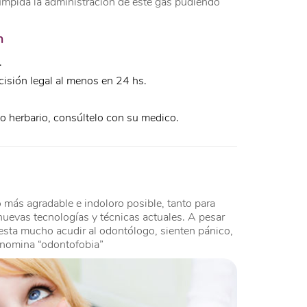
umpida la administración de este gas pudiendo
n
.
cisión legal al menos en 24 hs.
 herbario, consúltelo con su medico.
o más agradable e indoloro posible, tanto para
 nuevas tecnologías y técnicas actuales. A pesar
uesta mucho acudir al odontólogo, sienten pánico,
denomina “odontofobia”