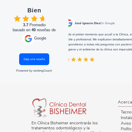
Bien
José Ignacio Diez
En Google
3.7
Promedio
basado en
40
reseñas de
to es
Desde el primer momento que acudí a la Clínica, el trato recibido fue muy
Google
amable y profesional. Me explicaron detalladamente cada paso del tratamiento,
y respondieron a todas mis preguntas con paciencia y disponibilidad. Además,
...
la higiene y el ambiente de la clínica son impecables. Un 10! :)))
...
Deja una reseña
5-08-29
2025-02-27
5
Powered by
rankingCoach
Acerca
Tecno
Instal
En Clínica Bisheimer encontrarás los
Aviso
tratamientos odontológicos y la
Políti