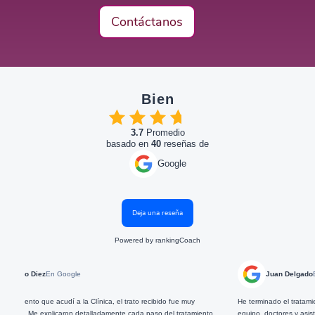
Contáctanos
Bien
3.7
Promedio
basado en
40
reseñas de
Google
Deja una reseña
Powered by
rankingCoach
Google
Juan Delgado
En Google
dí a la Clínica, el trato recibido fue muy
He terminado el tratamiento dental que m
caron detalladamente cada paso del tratamiento,
equipo. doctores y asistentes, ahora pued