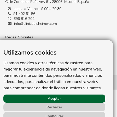
Calle Conde de Peñalver, 61
,
28006
,
Madrid
,
España
Lunes a Viernes: 9:00 a 20:30
91 402 51 56
696 816 202
info@clinicabisheimer.com
Redes Sociales
Utilizamos cookies
Usamos cookies y otras técnicas de rastreo para
mejorar tu experiencia de navegación en nuestra web,
para mostrarte contenidos personalizados y anuncios
adecuados, para analizar el tráfico en nuestra web y
diseño web
posicionamiento web
sitemap
para comprender de donde llegan nuestros visitantes.
Aceptar
Rechazar
Configurar