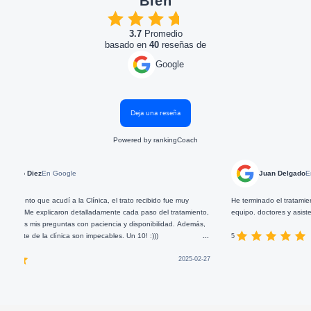
Bien
3.7
Promedio
basado en
40
reseñas de
Google
Deja una reseña
Powered by
rankingCoach
 Google
Juan Delgado
En Google
udí a la Clínica, el trato recibido fue muy
He terminado el tratamiento dental que 
icaron detalladamente cada paso del tratamiento,
equipo. doctores y asistentes, ahora pue
eguntas con paciencia y disponibilidad. Además,
clínica son impecables. Un 10! :)))
...
5
2025-02-27