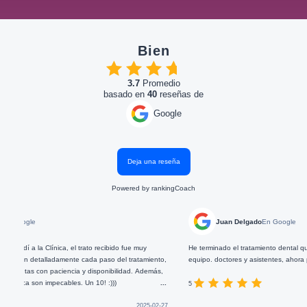
Bien
3.7
Promedio
basado en
40
reseñas de
Google
Deja una reseña
Powered by
rankingCoach
e
Juan Delgado
En Google
a Clínica, el trato recibido fue muy
He terminado el tratamiento dental que me han 
detalladamente cada paso del tratamiento,
equipo. doctores y asistentes, ahora puedo sonr
 con paciencia y disponibilidad. Además,
 son impecables. Un 10! :)))
...
5
2025-02-27