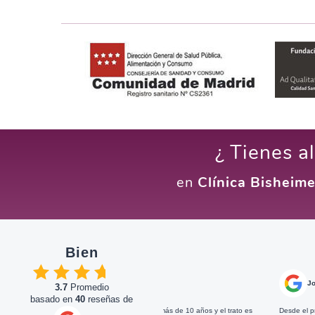
¿ Tienes a
en
Clínica Bisheime
Bien
 Google
José Ignacio Diez
En G
3.7
Promedio
basado en
40
reseñas de
ínica Bisheimer desde hace más de 10 años y el trato es
Desde el primer momento que acud