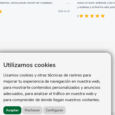
 sonreír sin complejos.
...
notas un buen ambiente y las explicaciones de los p
y realistas y al final ha sido justo lo que esperaba.
2024-11-19
5
Redes Sociales
Utilizamos cookies
06
,
Usamos cookies y otras técnicas de rastreo para
30
mejorar tu experiencia de navegación en nuestra web,
para mostrarte contenidos personalizados y anuncios
adecuados, para analizar el tráfico en nuestra web y
para comprender de donde llegan nuestros visitantes.
Aceptar
Rechazar
Configurar