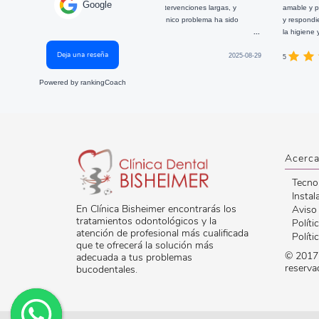
Google
 han hecho unas cuantas intervenciones largas, y
amable y profesional. Me explic
iento tanta confianza que mi único problema ha sido
y respondieron a todas mis preg
rme dormida.
...
la higiene y el ambiente de la cl
Deja una reseña
2025-08-29
5
Powered by
rankingCoach
Acerca
Tecno
Instal
En Clínica Bisheimer encontrarás los
Aviso
tratamientos odontológicos y la
Políti
atención de profesional más cualificada
Políti
que te ofrecerá la solución más
© 2017 
adecuada a tus problemas
reserva
bucodentales.