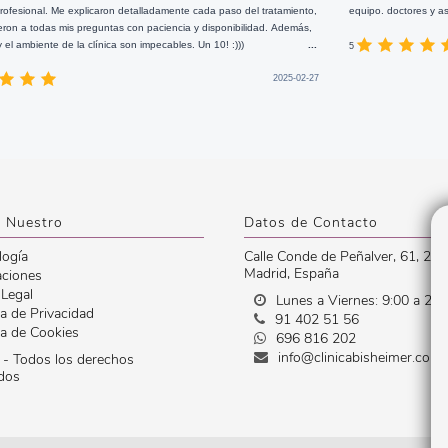
aron detalladamente cada paso del tratamiento,
equipo. doctores y asistentes, ahora puedo
untas con paciencia y disponibilidad. Además,
ínica son impecables. Un 10! :)))
...
5
2025-02-27
 Nuestro
Datos de Contacto
logía
Calle Conde de Peñalver, 61
,
280
Madrid
,
España
aciones
 Legal
Lunes a Viernes: 9:00 a 20:
ca de Privacidad
91 402 51 56
ca de Cookies
696 816 202
info@clinicabisheimer.com
- Todos los derechos
dos