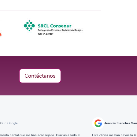
Contáctanos
Jennifer Sanchez Sanchez
En Google
 han aconsejado. Gracias a todo el
Esta clínica me han devuelto la confianza en los den