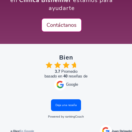
en
Clínica Bisheimer
estamos para
ayudarte
Contáctanos
Bien
3.7
Promedio
basado en
40
reseñas de
Google
Deja una reseña
Powered by
rankingCoach
Google
Juan Delgado
En Google