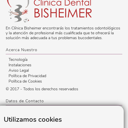
En Clínica Bisheimer encontrarás los tratamientos odontológicos
y la atención de profesional más cualificada que te ofrecerá la
solución más adecuada a tus problemas bucodentales.
Acerca Nuestro
Tecnología
Instalaciones
Aviso Legal
Política de Privacidad
Política de Cookies
© 2017 - Todos los derechos reservados
Datos de Contacto
Calle Conde de Peñalver, 61
,
28006
,
Madrid
,
España
Utilizamos cookies
Lunes a Viernes: 9:00 a 20:30
91 402 51 56