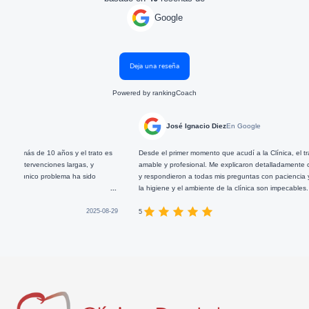
Google
Deja una reseña
Powered by
rankingCoach
José Ignacio Diez
En Google
 de 10 años y el trato es
Desde el primer momento que acudí a la Clínica, el trato recib
venciones largas, y
amable y profesional. Me explicaron detalladamente cada paso
nico problema ha sido
y respondieron a todas mis preguntas con paciencia y disponi
...
la higiene y el ambiente de la clínica son impecables. Un 10! :))
2025-08-29
5