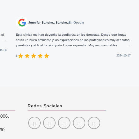
Jennifer Sanchez Sanchez
En Google
eugenia
línica me han devuelto la confianza en los dentistas. Desde que llegas
Buenos profesion
un buen ambiente y las explicaciones de los profesionales muy sensatas
istas y al final ha sido justo lo que esperaba. Muy recomendables.
...
5
2024-10-17
Redes Sociales
8006
,
:30