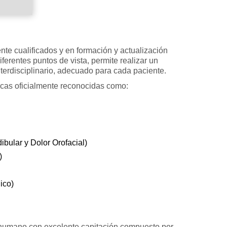
nte cualificados y en formación y actualización
ferentes puntos de vista, permite realizar un
interdisciplinario, adecuado para cada paciente.
icas oficialmente reconocidas como:
bular y Dolor Orofacial)
)
ico)
 humano con excelente capitación compuesto por