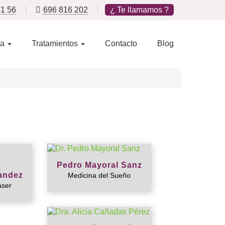
51 56
696 816 202
¿ Te llamamos ?
ca
Tratamientos
Contacto
Blog
Pedro Mayoral Sanz
nandez
Medicina del Sueño
áser