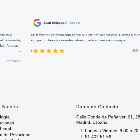
Juan Delgado
En Google
He terminado el tratamiento dental que me han aconsejado. Gracias a todo el
Esta c
equipo. doctores y asistentes, ahora puedo sonreír sin complejos.
...
notas 
y real
2024-11-19
5
5
 Nuestro
Datos de Contacto
logía
Calle Conde de Peñalver, 61
,
2
Madrid
,
España
aciones
 Legal
Lunes a Viernes: 9:00 a 20
ca de Privacidad
91 402 51 56