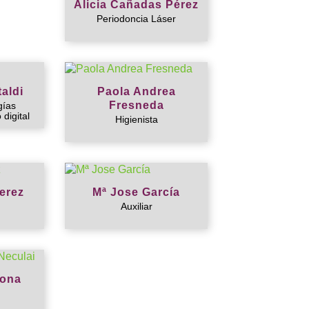
Alicia Cañadas Pérez
Periodoncia Láser
aldi
Paola Andrea
Fresneda
gías
 digital
Higienista
erez
Mª Jose García
Auxiliar
mona