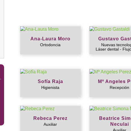
Ana-Laura Moro
Gustavo Gast
Ortodoncia
Nuevas tecnolo
Láser dental - Flujo
Sofía Raja
Mª Angeles P
Higienista
Recepción
Rebeca Perez
Beatrice Si
Neculai
Auxiliar
Auxiliar