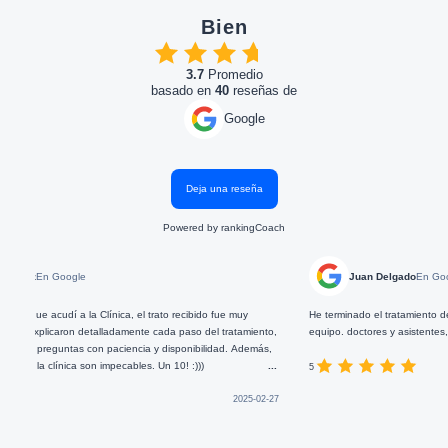
Bien
3.7
Promedio
basado en
40
reseñas de
Google
Deja una reseña
Powered by
rankingCoach
En Google
Juan Delgado
En Google
 acudí a la Clínica, el trato recibido fue muy
He terminado el tratamiento dental q
xplicaron detalladamente cada paso del tratamiento,
equipo. doctores y asistentes, ahora 
 preguntas con paciencia y disponibilidad. Además,
la clínica son impecables. Un 10! :)))
...
5
2025-02-27