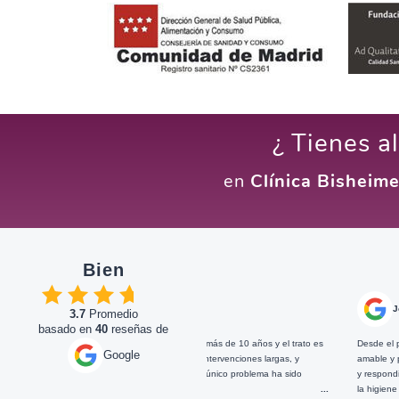
¿ Tienes a
en
Clínica Bisheime
Bien
En Google
José Ignacio Diez
E
3.7
Promedio
basado en
40
reseñas de
 Clínica Bisheimer desde hace más de 10 años y el trato es
Desde el primer momento que a
Google
 Me han hecho unas cuantas intervenciones largas, y
amable y profesional. Me exp
 siento tanta confianza que mi único problema ha sido
y respondieron a todas mis p
darme dormida.
...
la higiene y el ambiente de la