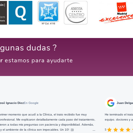
lgunas dudas ?
r
estamos para ayudarte
n Google
Juan Delgado
En Google
cudí a la Clínica, el trato recibido fue muy
He terminado el tratamiento dental que
licaron detalladamente cada paso del tratamiento,
equipo. doctores y asistentes, ahora pu
reguntas con paciencia y disponibilidad. Además,
 clínica son impecables. Un 10! :)))
...
5