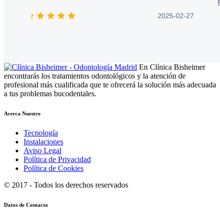
5
preguntas con paciencia y disponibilidad.
2025-02-27
5
Además, la higiene y el ambiente de la clínica
son impecables. Un 10! :)))
En Clínica Bisheimer
encontrarás los tratamientos odontológicos y la atención de
profesional más cualificada que te ofrecerá la solución más adecuada
a tus problemas bucodentales.
Acerca Nuestro
Tecnología
Instalaciones
Aviso Legal
Política de Privacidad
Política de Cookies
© 2017 - Todos los derechos reservados
Datos de Contacto