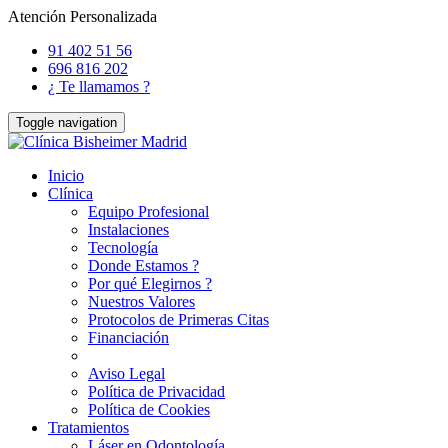
Atención Personalizada
91 402 51 56
696 816 202
¿ Te llamamos ?
Toggle navigation
Inicio
Clínica
Equipo Profesional
Instalaciones
Tecnología
Donde Estamos ?
Por qué Elegirnos ?
Nuestros Valores
Protocolos de Primeras Citas
Financiación
Aviso Legal
Política de Privacidad
Política de Cookies
Tratamientos
Láser en Odontología