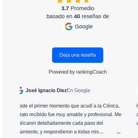
3.7
Promedio
basado en
40
reseñas de
Google
Deja una reseña
Powered by
rankingCoach
José Ignacio Diez
En Google
J
Desde el primer momento que acudí a la Clínica,
He ter
el trato recibido fue muy amable y profesional. Me
aconse
explicaron detalladamente cada paso del
asiste
tratamiento, y respondieron a todas mis
...