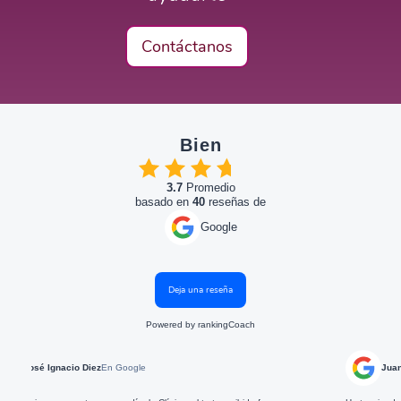
Contáctanos
Bien
3.7
Promedio
basado en
40
reseñas de
Google
Deja una reseña
Powered by
rankingCoach
acio Diez
En Google
Juan Delgado
En G