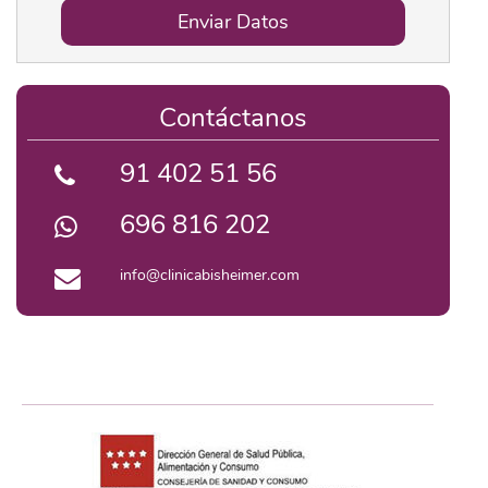
Enviar Datos
Contáctanos
91 402 51 56
696 816 202
info@clinicabisheimer.com