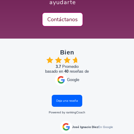
ayudarte
Contáctanos
Bien
3.7
Promedio
basado en
40
reseñas de
Google
Deja una reseña
Powered by
rankingCoach
José Ignacio Diez
En Google