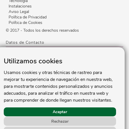
Tecnología
Instalaciones
Aviso Legal
Política de Privacidad
Política de Cookies
© 2017 - Todos los derechos reservados
Datos de Contacto
Calle Conde de Peñalver, 61
,
28006
,
Madrid
,
España
Utilizamos cookies
Lunes a Viernes: 9:00 a 20:30
91 402 51 56
696 816 202
Usamos cookies y otras técnicas de rastreo para
info@clinicabisheimer.com
mejorar tu experiencia de navegación en nuestra web,
para mostrarte contenidos personalizados y anuncios
Redes Sociales
adecuados, para analizar el tráfico en nuestra web y
para comprender de donde llegan nuestros visitantes.
Aceptar
Rechazar