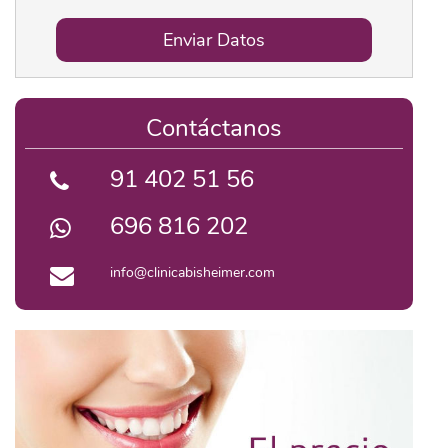
Enviar Datos
Contáctanos
91 402 51 56
696 816 202
info@clinicabisheimer.com