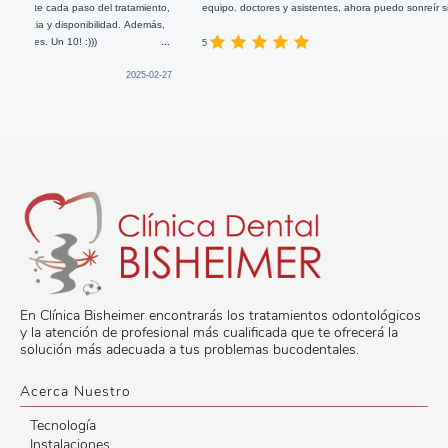
tamiento,
equipo. doctores y asistentes, ahora puedo sonreír sin complejos.
...
 Además,
...
2024-11-19
5
2025-02-27
En Clínica Bisheimer encontrarás los tratamientos odontológicos
y la atención de profesional más cualificada que te ofrecerá la
solución más adecuada a tus problemas bucodentales.
Acerca Nuestro
Tecnología
Instalaciones