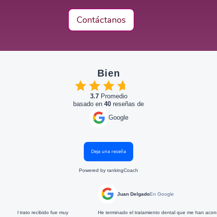
Contáctanos
Bien
3.7
Promedio
basado en
40
reseñas de
Google
Deja una reseña
Powered by
rankingCoach
Juan Delgado
En Google
muy
He terminado el tratamiento dental que me han aconsejado. Gracias a todo el