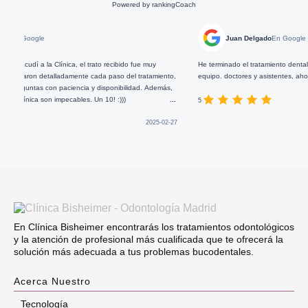
Powered by
rankingCoach
ogle
Juan Delgado
En Google
a la Clínica, el trato recibido fue muy
He terminado el tratamiento dental que me h
on detalladamente cada paso del tratamiento,
equipo. doctores y asistentes, ahora puedo s
tas con paciencia y disponibilidad. Además,
ica son impecables. Un 10! :)))
...
5
2025-02-27
En Clínica Bisheimer encontrarás los tratamientos odontológicos
y la atención de profesional más cualificada que te ofrecerá la
solución más adecuada a tus problemas bucodentales.
Acerca Nuestro
Tecnología