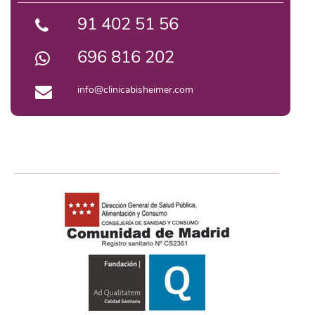
91 402 51 56
696 816 202
info@clinicabisheimer.com