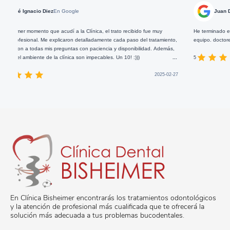
nacio Diez
En Google
Juan Delgado
En 
momento que acudí a la Clínica, el trato recibido fue muy
He terminado el tratamient
onal. Me explicaron detalladamente cada paso del tratamiento,
equipo. doctores y asisten
 todas mis preguntas con paciencia y disponibilidad. Además,
mbiente de la clínica son impecables. Un 10! :)))
...
5
2025-02-27
En Clínica Bisheimer encontrarás los tratamientos odontológicos
y la atención de profesional más cualificada que te ofrecerá la
solución más adecuada a tus problemas bucodentales.